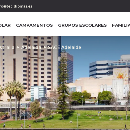
fo@tecidiomas.es
OLAR
CAMPAMENTOS
GRUPOS ESCOLARES
FAMILI
stralia
Adelaida
SACE Adelaide