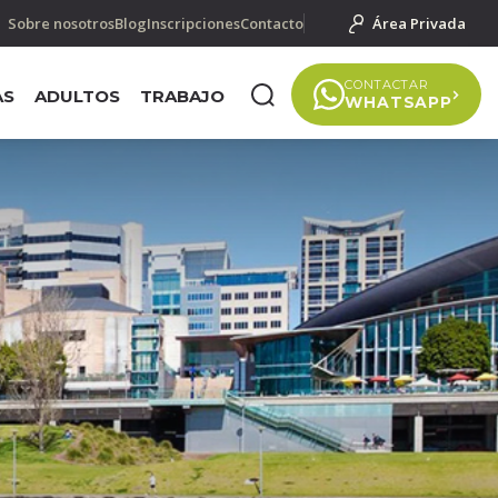
Sobre nosotros
Blog
Inscripciones
Contacto
Área Privada
CONTACTAR
AS
ADULTOS
TRABAJO
WHATSAPP