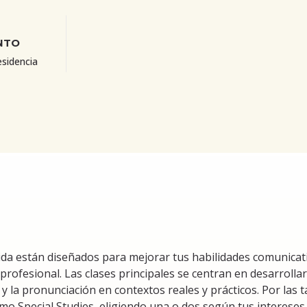
NTO
esidencia
da están diseñados para mejorar tus habilidades comunicati
 profesional. Las clases principales se centran en desarrolla
ura y la pronunciación en contextos reales y prácticos. Por la
mo Special Studies, eligiendo una o dos según tus intereses.