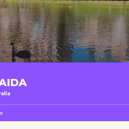
LAIDA
alia
to