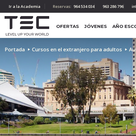
Ir a la Academia
Reservas:
964 534 034
963 286 796
in
OFERTAS
JÓVENES
AÑO ESC
Portada
Cursos en el extranjero para adultos
Au