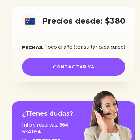
Precios desde: $380
Todo el año (consultar cada curso)
FECHAS:
CONTACTAR YA
¿Tienes dudas?
Info y reservas:
964
534 034