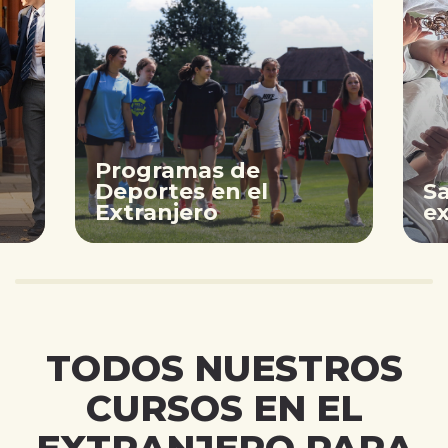
Programas de
Deportes en el
Sa
Extranjero
ex
TODOS NUESTROS
CURSOS EN EL