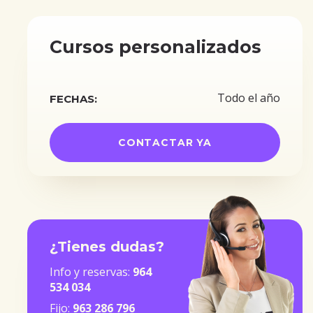
Cursos personalizados
Todo el año
FECHAS:
CONTACTAR YA
¿Tienes dudas?
Info y reservas:
964
534 034
Fijo:
963 286 796