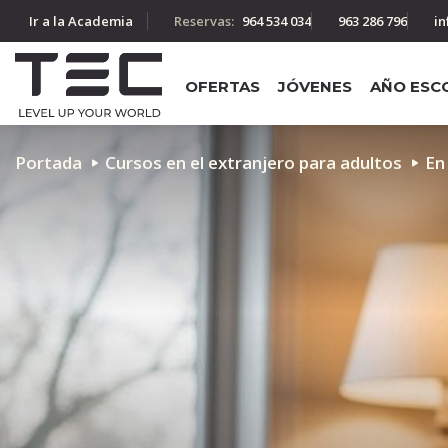
Ir a la Academia
Reservas:
964 534 034
963 286 796
in
OFERTAS
JÓVENES
AÑO ESC
Portada
Cursos en el extranjero para adultos
En