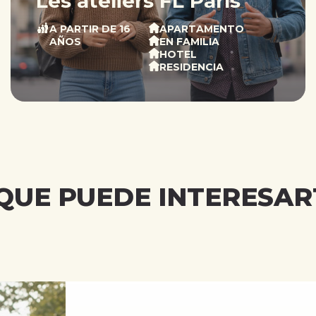
Les ateliers FL París
A PARTIR DE 16
APARTAMENTO
AÑOS
EN FAMILIA
HOTEL
RESIDENCIA
QUE PUEDE INTERESART