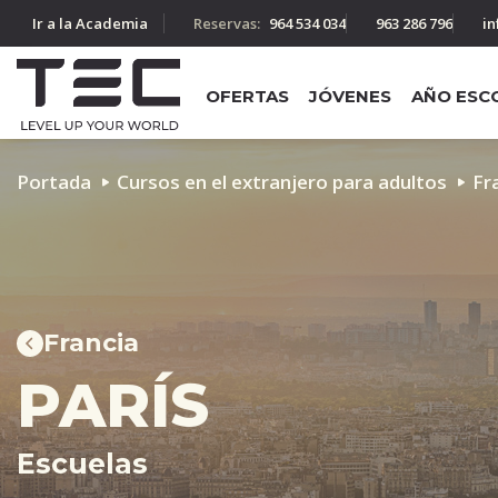
Ir a la Academia
Reservas:
964 534 034
963 286 796
in
OFERTAS
JÓVENES
AÑO ESC
Portada
Cursos en el extranjero para adultos
Fr
Francia
PARÍS
Escuelas