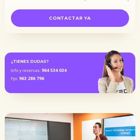
CONTACTAR YA
¿TIENES DUDAS?
964 534 034
Info y reservas:
963 286 796
Fijo: