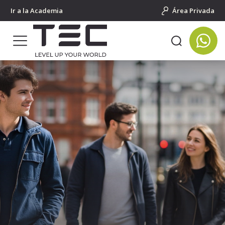
Ir a la Academia
Área Privada
Portada
Cursos en el extranjero para adultos
Inglaterra
Londres