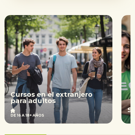
Cursos en el extranjero
para adultos
S
DE 16 A 18+ AÑOS