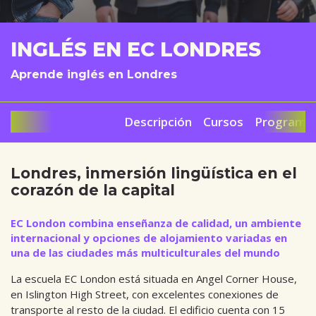
INGLÉS EN EC LONDRES
Aprende inglés en Londres
Descripción
Cursos
Programa 
Londres, inmersión lingüística en el
corazón de la capital
EC London combina enseñanza de calidad, un ambiente
internacional y opciones de alojamiento variadas en
una de las ciudades más multiculturales del mundo
La escuela EC London está situada en Angel Corner House,
en Islington High Street, con excelentes conexiones de
transporte al resto de la ciudad. El edificio cuenta con 15