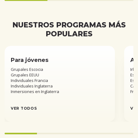
33.333333333333336%
completed
NUESTROS PROGRAMAS MÁS
POPULARES
Para jóvenes
Añ
Grupales Escocia
Irla
Grupales EEUU
Esta
Individuales Francia
Est
Individuales Inglaterra
Can
Inmersiones en Inglaterra
Fra
VER TODOS
VE
25%