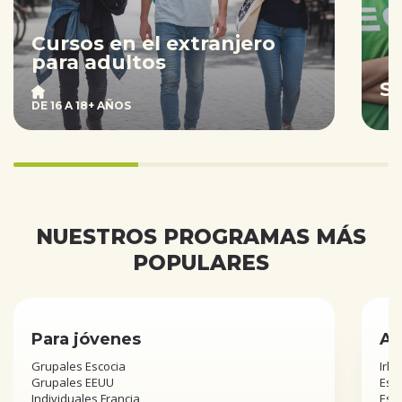
Cursos en el extranjero
para adultos
S
DE 16 A 18+ AÑOS
33.333333333333336%
completed
NUESTROS PROGRAMAS MÁS
POPULARES
Para jóvenes
Añ
Grupales Escocia
Irla
Grupales EEUU
Esta
Individuales Francia
Est