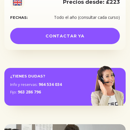
Precios desde: £223
Todo el año (consultar cada curso)
FECHAS:
CONTACTAR YA
¿TIENES DUDAS?
964 534 034
Info y reservas:
963 286 796
Fijo: