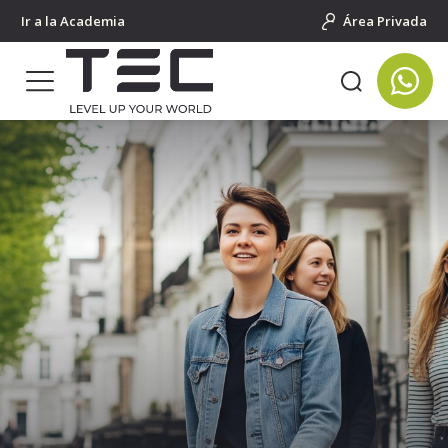
Ir a la Academia
Área Privada
Portada
Cursos en el extranjero para adultos
Inglaterra
Londres