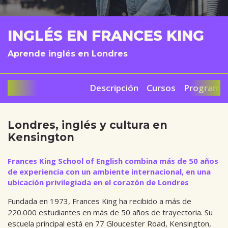
INGLÉS EN FRANCES KING
Aprende inglés en Londres
Descripción
Cursos
Programa 
Londres, inglés y cultura en
Kensington
Frances King School of English combina más de 50 años
de experiencia con un ambiente internacional, en una
ubicación privilegiada en el corazón de Londres
Fundada en 1973, Frances King ha recibido a más de
220.000 estudiantes en más de 50 años de trayectoria. Su
escuela principal está en 77 Gloucester Road, Kensington,