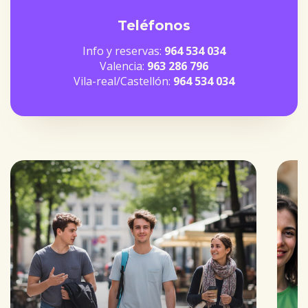
Teléfonos
Info y reservas:
964 534 034
Valencia:
963 286 796
Vila-real/Castellón:
964 534 034