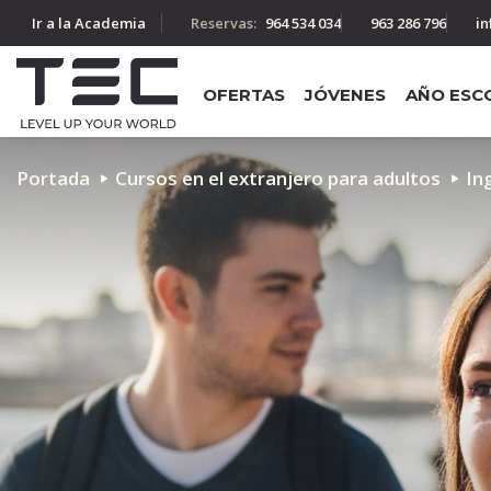
Ir a la Academia
Reservas:
964 534 034
963 286 796
in
OFERTAS
JÓVENES
AÑO ESC
Portada
Cursos en el extranjero para adultos
In