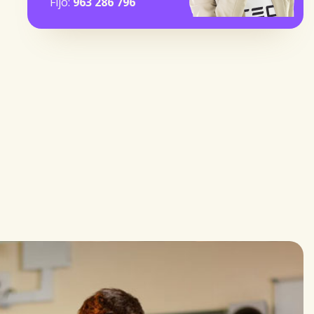
Fijo:
963 286 796