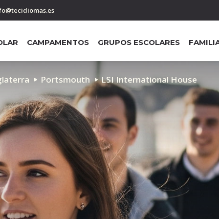
fo@tecidiomas.es
OLAR
CAMPAMENTOS
GRUPOS ESCOLARES
FAMILI
glaterra
Portsmouth
LSI International House