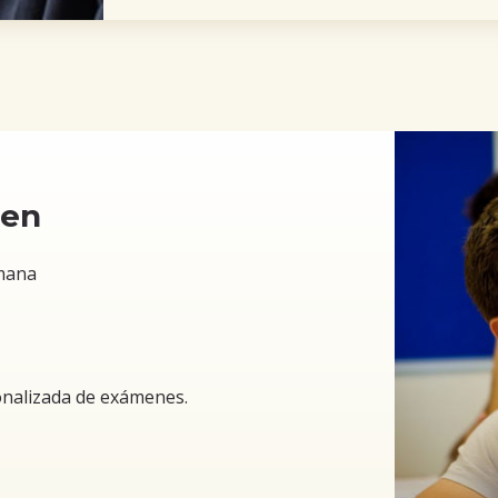
men
emana
nalizada de exámenes.