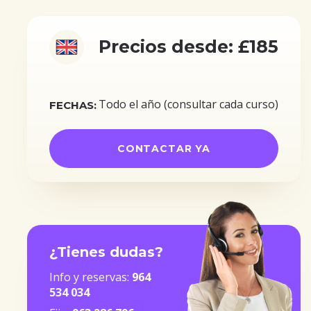
Precios desde: £185
Todo el año (consultar cada curso)
FECHAS:
CONTACTAR YA
¿Tienes dudas?
Info y reservas:
964
534 034