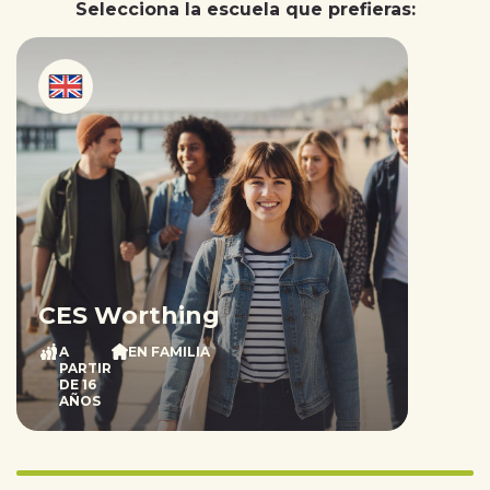
Selecciona la escuela que prefieras:
CES Worthing
A
EN FAMILIA
PARTIR
DE 16
AÑOS
Infinity%