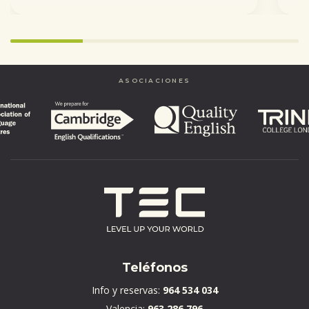
25%
completed
ASOCIACIONES
Teléfonos
Info y reservas:
964 534 034
Valencia:
963 286 796