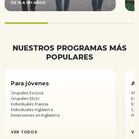
DE 16 A 18+ AÑOS
33.333333333333336%
completed
NUESTROS PROGRAMAS MÁS
POPULARES
Para jóvenes
Añ
Grupales Escocia
Irla
Grupales EEUU
Esta
Individuales Francia
Est
Individuales Inglaterra
Can
Inmersiones en Inglaterra
Fra
VER TODOS
VE