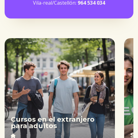
Vila-real/Castellón:
964 534 034
Cursos en el extranjero
para adultos
S