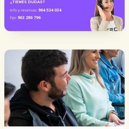
¿TIENES DUDAS?
964 534 034
Info y reservas:
963 286 796
Fijo: