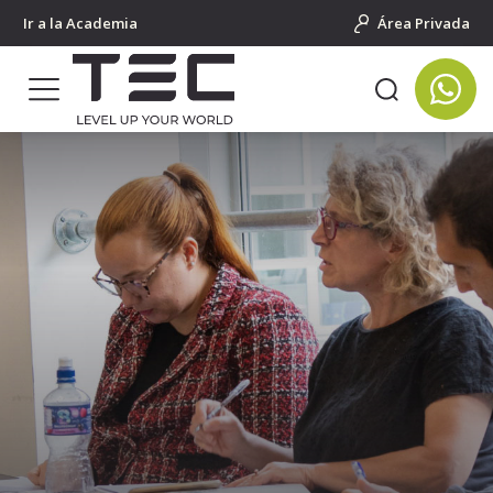
Ir a la Academia
Área Privada
Portada
Cursos en el extranjero para adultos
Irlanda
Dublín