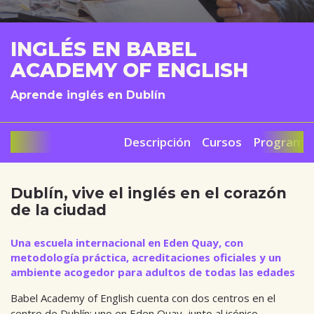
INGLÉS EN BABEL
ACADEMY OF ENGLISH
Aprende inglés en Dublín
Descripción
Cursos
Programa 
Dublín, vive el inglés en el corazón
de la ciudad
Una escuela internacional en Eden Quay, con
metodología práctica, acreditaciones oficiales y un
ambiente acogedor para adultos de todas las edades
Babel Academy of English cuenta con dos centros en el
centro de Dublín: uno en Eden Quay, junto al icónico