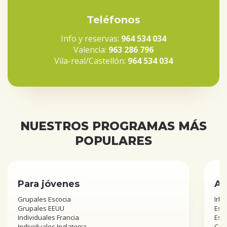
Teléfonos
Info y reservas:
964 534 034
Valencia:
963 286 796
Vila-real/Castellón:
964 534 034
NUESTROS PROGRAMAS MÁS
POPULARES
Para jóvenes
Añ
Grupales Escocia
Irla
Grupales EEUU
Esta
Individuales Francia
Est
Individuales Inglaterra
Can