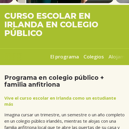
CURSO ESCOLAR EN
IRLANDA EN COLEGIO
PÚBLICO
El programa
Colegios
Alojami
Programa en colegio público +
familia anfitriona
Vive el curso escolar en Irlanda como un estudiante
más
Imagina cursar un trimestre, un semestre o un año completo
en un colegio público irlandés, mientras te alojas con una
familia anfitriona local que te abre las puertas de su casa y