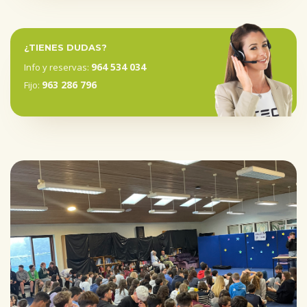
¿TIENES DUDAS?
964 534 034
Info y reservas:
963 286 796
Fijo: