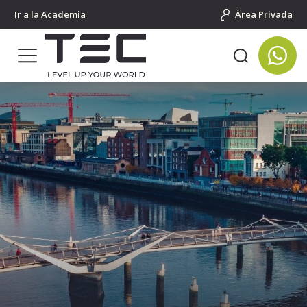
Ir a la Academia
Área Privada
Portada
Cursos de idiomas para jóvenes
Salidas grupales al extranjero
Irlanda