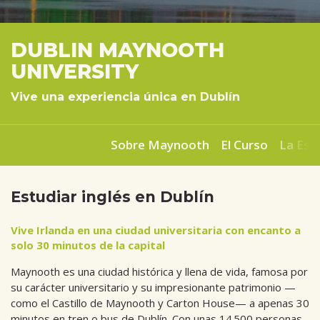
DUBLIN MAYNOOTH
UNIVERSITY
Vive una experiencia única en Dublín
Sobre Maynooth
El Curso
La Esc
Estudiar inglés en Dublín
Vive Irlanda en una ciudad universitaria con encanto a
solo 30 minutos de la capital
Maynooth es una ciudad histórica y llena de vida, famosa por
su carácter universitario y su impresionante patrimonio —
como el Castillo de Maynooth y Carton House— a apenas 30
minutos en tren o bus de Dublín. Con unas 14 500 personas,