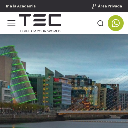
Ir a la Academia
Área Privada
Portada
Cursos de idiomas para jóvenes
Salidas grupales al extranjero
Irlanda