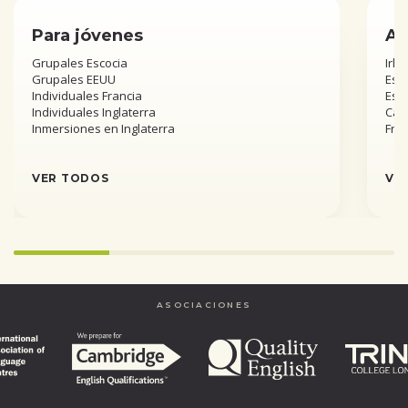
Para jóvenes
Añ
Grupales Escocia
Irla
Grupales EEUU
Esta
Individuales Francia
Est
Individuales Inglaterra
Can
Inmersiones en Inglaterra
Fra
VER TODOS
VE
25%
completed
ASOCIACIONES