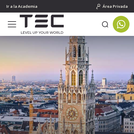
Ir a la Academia
Área Privada
Portada
Cursos de idiomas para jóvenes
Salidas Individuales al Extranjero
Alemania