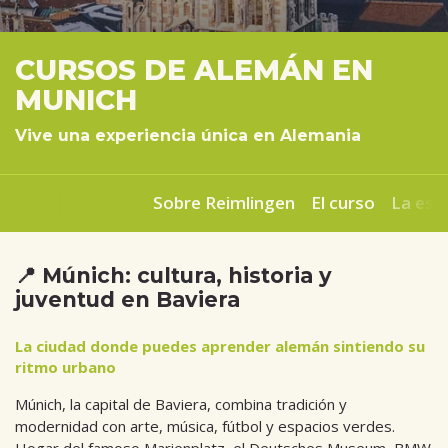
CURSOS DE ALEMÁN EN
MUNICH
Vive una experiencia única en Alemania
Sobre Reimlingen
El curso
La esc
📍 Múnich: cultura, historia y
juventud en Baviera
La ciudad donde puedes aprender alemán sintiendo su
ritmo urbano
Múnich, la capital de Baviera, combina tradición y
modernidad con arte, música, fútbol y espacios verdes.