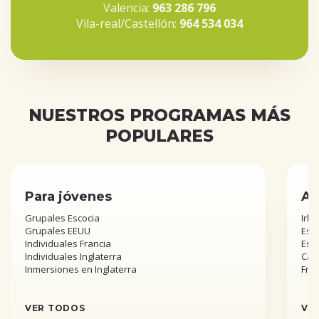
Valencia:
963 286 796
Vila-real/Castellón:
964 534 034
NUESTROS PROGRAMAS MÁS
POPULARES
Para jóvenes
Añ
Grupales Escocia
Irla
Grupales EEUU
Esta
Individuales Francia
Est
Individuales Inglaterra
Can
Inmersiones en Inglaterra
Fra
VER TODOS
VE