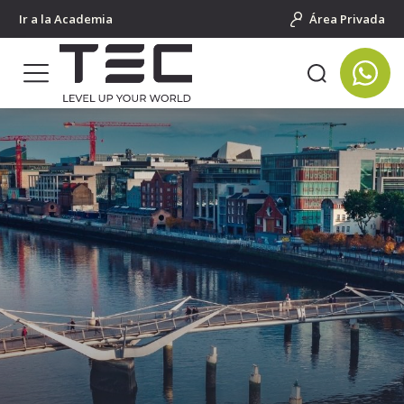
Ir a la Academia
Área Privada
Portada
Cursos de idiomas para jóvenes
Salidas Individuales al Extranjero
Irlanda