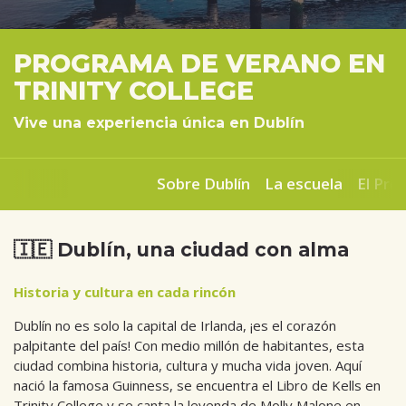
PROGRAMA DE VERANO EN
TRINITY COLLEGE
Vive una experiencia única en Dublín
Sobre Dublín
La escuela
El Pr
🇮🇪 Dublín, una ciudad con alma
Historia y cultura en cada rincón
Dublín no es solo la capital de Irlanda, ¡es el corazón
palpitante del país! Con medio millón de habitantes, esta
ciudad combina historia, cultura y mucha vida joven. Aquí
nació la famosa Guinness, se encuentra el Libro de Kells en
Trinity College y se canta la leyenda de Molly Malone en