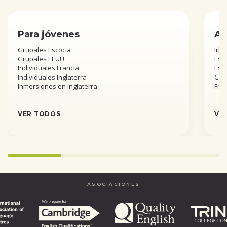
Para jóvenes
Añ
Grupales Escocia
Irla
Grupales EEUU
Esta
Individuales Francia
Est
Individuales Inglaterra
Can
Inmersiones en Inglaterra
Fra
VER TODOS
VE
25%
completed
ASOCIACIONES