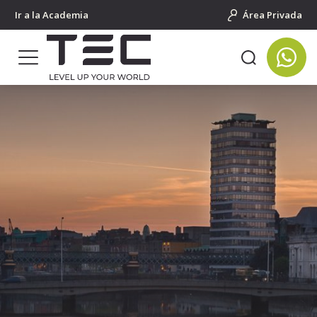
Ir a la Academia
Área Privada
Portada
Cursos de idiomas para jóvenes
Salidas Individuales al Extranjero
Irlanda