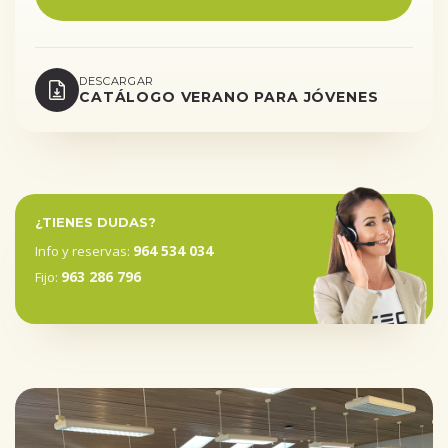
DESCARGAR
CATÁLOGO VERANO PARA JÓVENES
¿TIENES DUDAS?
964 534 034
Info y reservas:
963 286 796
Fijo: