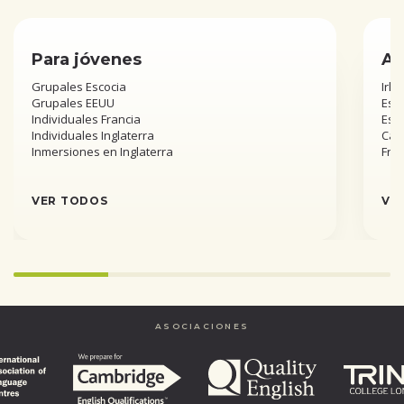
Para jóvenes
Añ
Grupales Escocia
Irla
Grupales EEUU
Esta
Individuales Francia
Est
Individuales Inglaterra
Can
Inmersiones en Inglaterra
Fra
VER TODOS
VE
Infinity%
completed
ASOCIACIONES