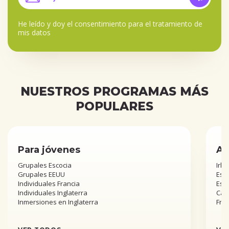
He leído y doy el
consentimiento para el tratamiento de
mis datos
NUESTROS PROGRAMAS MÁS
POPULARES
Para jóvenes
Añ
Grupales Escocia
Irla
Grupales EEUU
Esta
Individuales Francia
Est
Individuales Inglaterra
Can
Inmersiones en Inglaterra
Fra