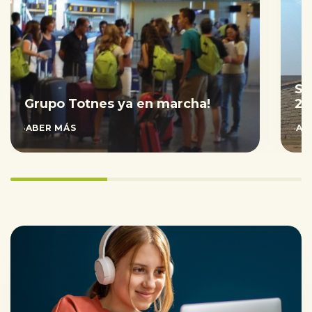
Sa
Grupo Totnes ya en marcha!
20
SABER MÁS
SAB
33.333333333333336%
completed