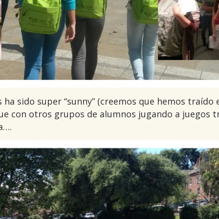
s ha sido super “sunny” (creemos que hemos traído e
ue con otros grupos de alumnos jugando a juegos tr
a….