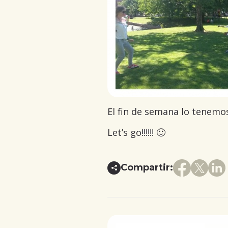
El fin de semana lo tenemo
Let’s go!!!!!! 🙂
Compartir: