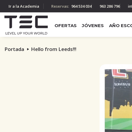
Ir a la Academia
Reservas:
964 534 034
963 286 796
in
OFERTAS
JÓVENES
AÑO ESC
Portada
Hello from Leeds!!!