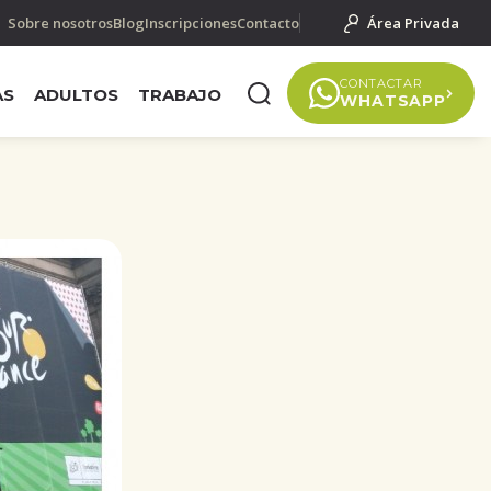
Sobre nosotros
Blog
Inscripciones
Contacto
Área Privada
CONTACTAR
AS
ADULTOS
TRABAJO
WHATSAPP