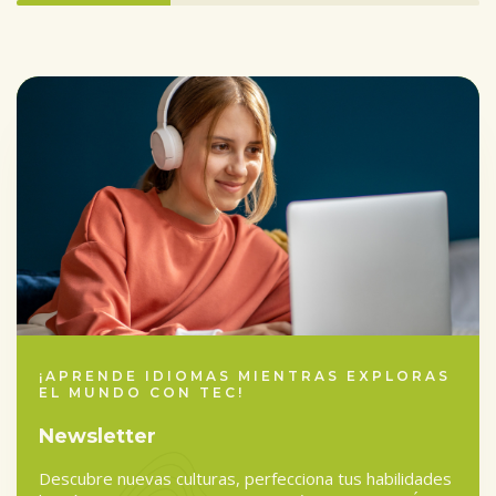
33.333333333333336%
completed
¡APRENDE IDIOMAS MIENTRAS EXPLORAS
EL MUNDO CON TEC!
Newsletter
Descubre nuevas culturas, perfecciona tus habilidades