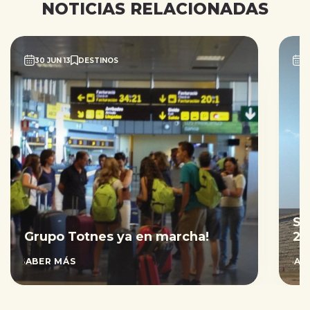
NOTICIAS RELACIONADAS
30 JUN 13
DESTINOS
2
Sa
Grupo Totnes ya en marcha!
20
SABER MÁS
SAB