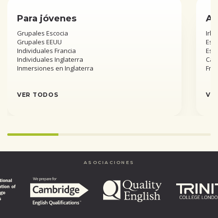
Para jóvenes
Añ
Grupales Escocia
Irla
Grupales EEUU
Esta
Individuales Francia
Est
Individuales Inglaterra
Can
Inmersiones en Inglaterra
Fra
VER TODOS
VE
Infinity%
completed
ASOCIACIONES