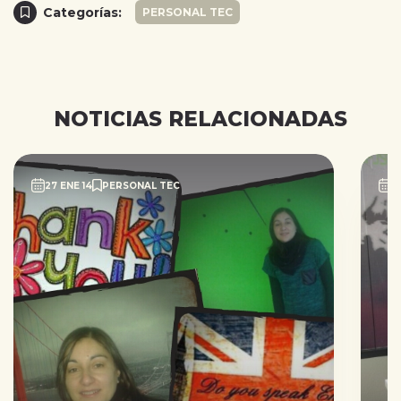
Categorías:
PERSONAL TEC
NOTICIAS RELACIONADAS
27 ENE 14
PERSONAL TEC
2