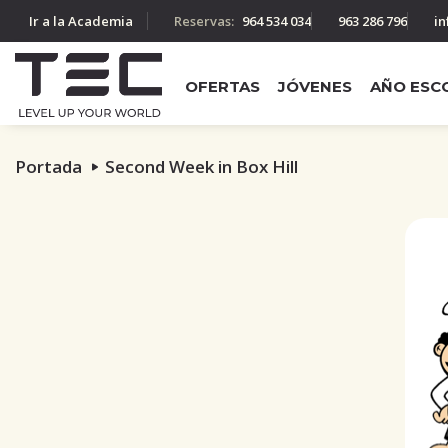
Ir a la Academia
Reservas:
964 534 034
963 286 796
in
OFERTAS
JÓVENES
AÑO ESC
Portada
Second Week in Box Hill