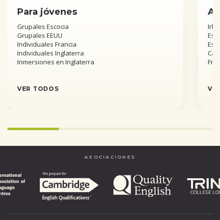
Para jóvenes
Añ
Grupales Escocia
Irla
Grupales EEUU
Esta
Individuales Francia
Est
Individuales Inglaterra
Can
Inmersiones en Inglaterra
Fra
VER TODOS
VE
Infinity%
completed
ASOCIACIONES