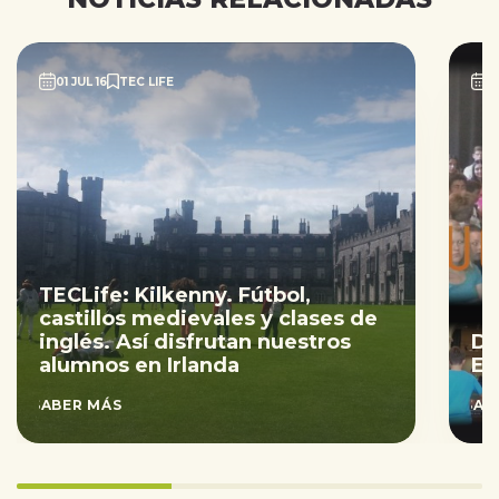
01 JUL 16
TEC LIFE
0
TECLife: Kilkenny. Fútbol,
castillos medievales y clases de
inglés. Así disfrutan nuestros
DE
alumnos en Irlanda
EL
SABER MÁS
SAB
33.333333333333336%