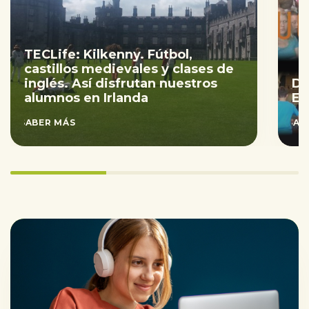
TECLife: Kilkenny. Fútbol,
castillos medievales y clases de
inglés. Así disfrutan nuestros
DE
alumnos en Irlanda
EL
SABER MÁS
SAB
33.333333333333336%
completed