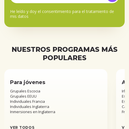
He leído y doy el
consentimiento para el tratamiento de
mis datos
NUESTROS PROGRAMAS MÁS
POPULARES
Para jóvenes
Añ
Grupales Escocia
Irla
Grupales EEUU
Esta
Individuales Francia
Est
Individuales Inglaterra
Can
Inmersiones en Inglaterra
Fra
VER TODOS
VE