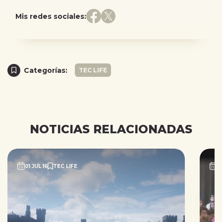
Mis redes sociales:
Categorías:
TEC LIFE
NOTICIAS RELACIONADAS
01 JUL 16
TEC LIFE
0