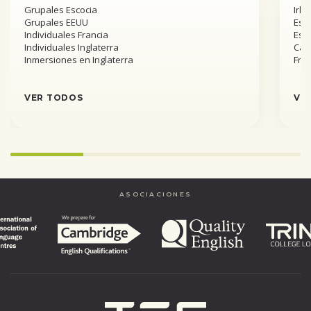
Grupales Escocia
Irla
Grupales EEUU
Esta
Individuales Francia
Est
Individuales Inglaterra
Can
Inmersiones en Inglaterra
Fra
VER TODOS
VE
Infinity%
completed
ASOCIACIONES