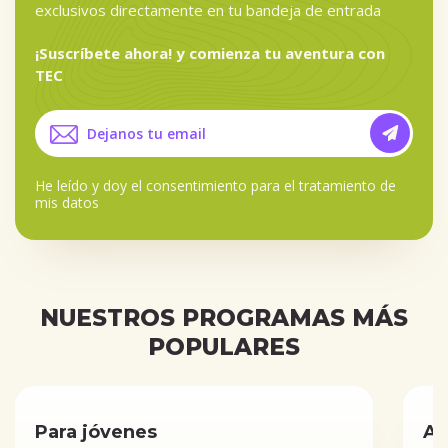
exclusivos directamente en tu bandeja de entrada
¡Suscríbete ahora! y comienza tu aventura con
TEC
He leído y doy el
consentimiento para el tratamiento de
mis datos
NUESTROS PROGRAMAS MÁS
POPULARES
Para jóvenes
Añ