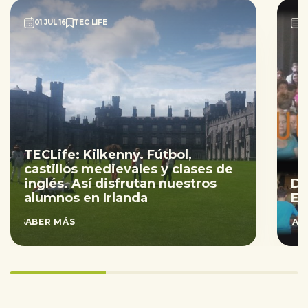
01 JUL 16
TEC LIFE
0
TECLife: Kilkenny. Fútbol,
castillos medievales y clases de
inglés. Así disfrutan nuestros
DE
alumnos en Irlanda
EL
SABER MÁS
SAB
33.333333333333336%
completed