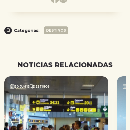
Categorías:
DESTINOS
NOTICIAS RELACIONADAS
30 JUN 13
DESTINOS
2