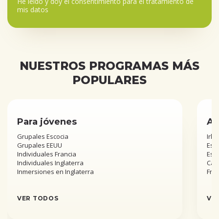
He leído y doy el
consentimiento para el tratamiento de
mis datos
NUESTROS PROGRAMAS MÁS
POPULARES
Para jóvenes
Añ
Grupales Escocia
Irla
Grupales EEUU
Esta
Individuales Francia
Est
Individuales Inglaterra
Can
Inmersiones en Inglaterra
Fra
VER TODOS
VE