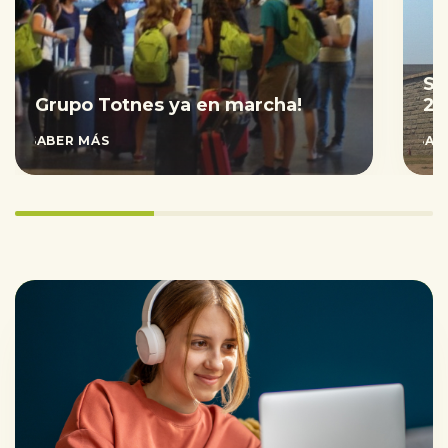
Sa
Grupo Totnes ya en marcha!
20
SABER MÁS
SAB
33.333333333333336%
completed