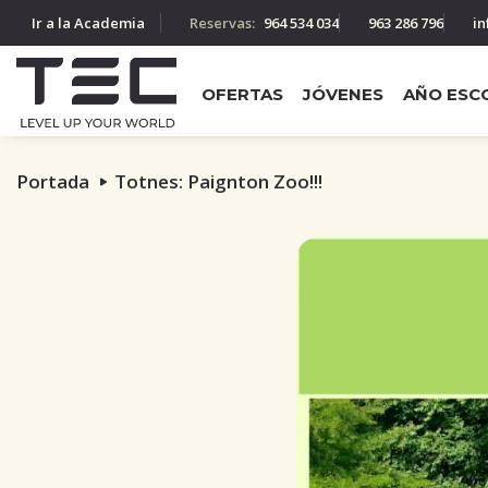
Ir a la Academia
Reservas:
964 534 034
963 286 796
in
OFERTAS
JÓVENES
AÑO ESC
Portada
Totnes: Paignton Zoo!!!