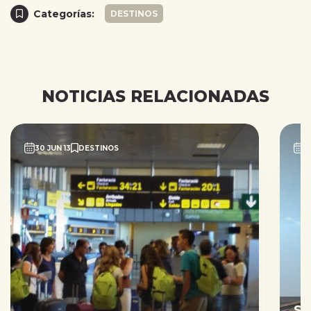
Categorías:
DESTINOS
NOTICIAS RELACIONADAS
30 JUN 13
DESTINOS
2
Sa