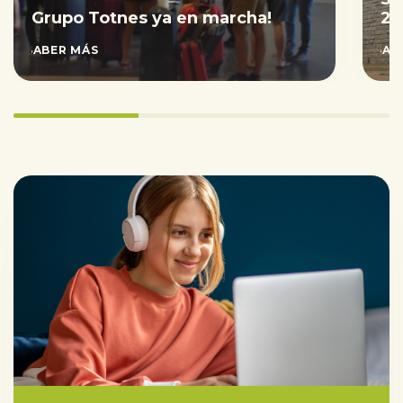
Grupo Totnes ya en marcha!
20
SABER MÁS
SAB
33.333333333333336%
completed