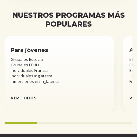
NUESTROS PROGRAMAS MÁS
POPULARES
Para jóvenes
Añ
Grupales Escocia
Irla
Grupales EEUU
Esta
Individuales Francia
Est
Individuales Inglaterra
Can
Inmersiones en Inglaterra
Fra
VER TODOS
VE
Infinity%
completed