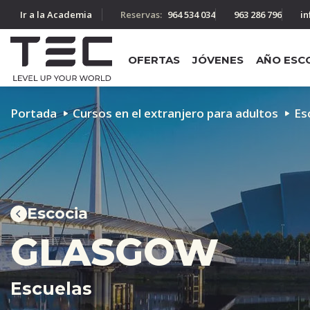
Ir a la Academia
Reservas:
964 534 034
963 286 796
in
OFERTAS
JÓVENES
AÑO ESC
Portada
Cursos en el extranjero para adultos
Es
Escocia
GLASGOW
Escuelas