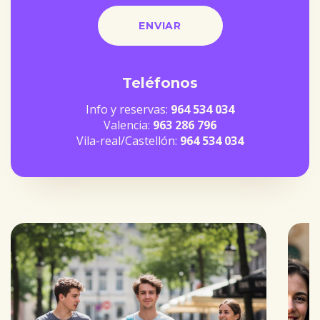
Teléfonos
Info y reservas:
964 534 034
Valencia:
963 286 796
Vila-real/Castellón:
964 534 034