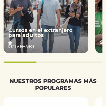
Cursos en el extranjero
para adultos
S
DE 16 A 18+ AÑOS
33.333333333333336%
completed
NUESTROS PROGRAMAS MÁS
POPULARES