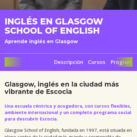
INGLÉS EN GLASGOW
SCHOOL OF ENGLISH
Aprende inglés en Glasgow
Descripción
Cursos
Programa 
Glasgow, inglés en la ciudad más
vibrante de Escocia
Una escuela céntrica y acogedora, con cursos flexibles,
ambiente internacional y un completo programa social
para descubrir Escocia.
Glasgow School of English, fundada en 1997, está situada en
pleno centro de la ciudad más grande y cosmopolita de