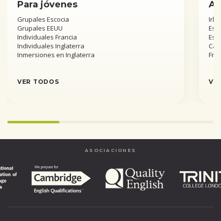
Para jóvenes
Añ
Grupales Escocia
Irla
Grupales EEUU
Esta
Individuales Francia
Est
Individuales Inglaterra
Can
Inmersiones en Inglaterra
Fra
VER TODOS
VE
25%
completed
ASOCIACIONES