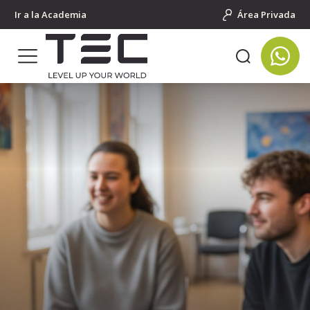
Ir a la Academia
Área Privada
Portada
Cursos en el extranjero para adultos
Escocia
Glasgow