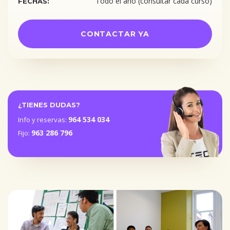
Todo el año (consultar cada curso)
FECHAS:
CONTACTAR YA
¿TIENES DUDAS?
964 534 034
Info y reservas:
963 286 796
Fijo: