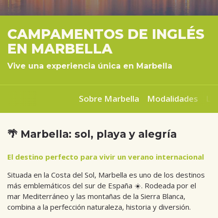
CAMPAMENTOS DE INGLÉS
EN MARBELLA
Vive una experiencia única en Marbella
Sobre Marbella
Modalidades
La
🌴 Marbella: sol, playa y alegría
El destino perfecto para vivir un verano internacional
Situada en la Costa del Sol, Marbella es uno de los destinos
más emblemáticos del sur de España ☀️. Rodeada por el
mar Mediterráneo y las montañas de la Sierra Blanca,
combina a la perfección naturaleza, historia y diversión.