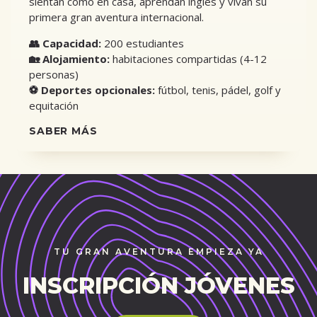
sientan como en casa, aprendan inglés y vivan su
primera gran aventura internacional.
👥 Capacidad:
200 estudiantes
🏡 Alojamiento:
habitaciones compartidas (4-12
personas)
⚽ Deportes opcionales:
fútbol, tenis, pádel, golf y
equitación
SABER MÁS
TU GRAN AVENTURA EMPIEZA YA
INSCRIPCIÓN JÓVENES