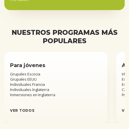
NUESTROS PROGRAMAS MÁS
POPULARES
Para jóvenes
Añ
Grupales Escocia
Irla
Grupales EEUU
Esta
Individuales Francia
Est
Individuales Inglaterra
Can
Inmersiones en Inglaterra
Fra
VER TODOS
VE