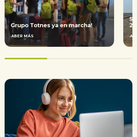
Sa
Grupo Totnes ya en marcha!
20
SABER MÁS
SAB
33.333333333333336%
completed