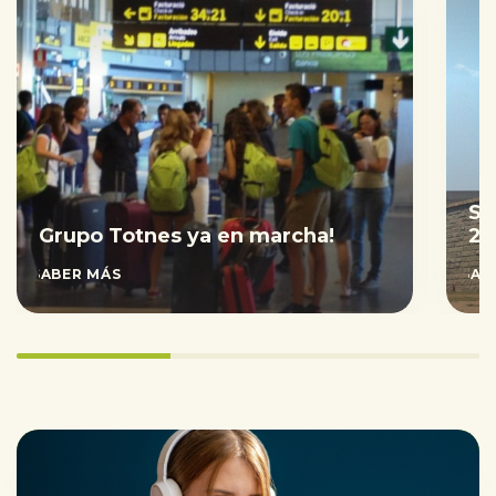
Sa
Grupo Totnes ya en marcha!
20
SABER MÁS
SAB
33.333333333333336%
completed