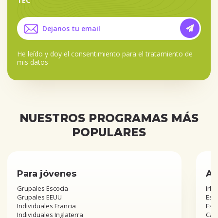
He leído y doy el
consentimiento para el tratamiento de
mis datos
NUESTROS PROGRAMAS MÁS
POPULARES
Para jóvenes
Añ
Grupales Escocia
Irla
Grupales EEUU
Esta
Individuales Francia
Est
Individuales Inglaterra
Can