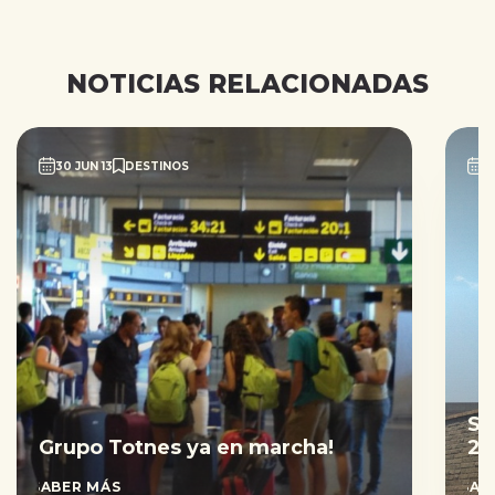
NOTICIAS RELACIONADAS
30 JUN 13
DESTINOS
2
Sa
Grupo Totnes ya en marcha!
20
SABER MÁS
SAB