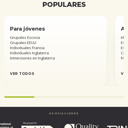
POPULARES
Para jóvenes
Añ
Grupales Escocia
Irla
Grupales EEUU
Esta
Individuales Francia
Est
Individuales Inglaterra
Can
Inmersiones en Inglaterra
Fra
VER TODOS
VE
Infinity%
completed
ASOCIACIONES