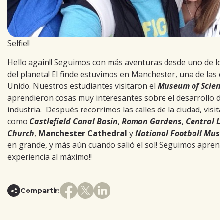
Selfie!!
Hello again!! Seguimos con más aventuras desde uno de lo
del planeta! El finde estuvimos en Manchester, una de las
Unido. Nuestros estudiantes visitaron el
Museum of Scien
aprendieron cosas muy interesantes sobre el desarrollo de 
industria. Después recorrimos las calles de la ciudad, visi
como
Castlefield Canal Basin
,
Roman Gardens
,
Central 
Church
,
Manchester Cathedral
y
National Football Mu
en grande, y más aún cuando salió el sol! Seguimos aprend
experiencia al máximo!!
Compartir: