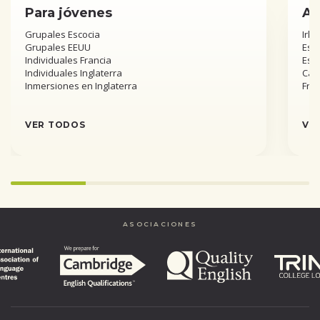
Para jóvenes
Añ
Grupales Escocia
Irla
Grupales EEUU
Esta
Individuales Francia
Est
Individuales Inglaterra
Can
Inmersiones en Inglaterra
Fra
VER TODOS
VE
Infinity%
completed
ASOCIACIONES