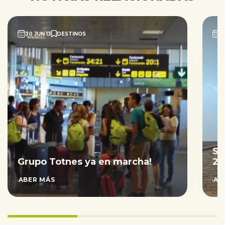
30 JUN 13
DESTINOS
2
Sa
Grupo Totnes ya en marcha!
20
SABER MÁS
SAB
33.333333333333336%