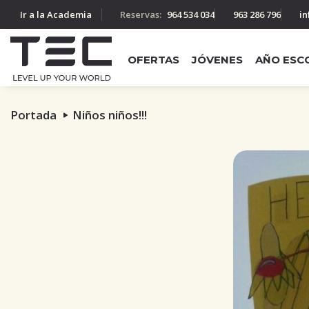
Ir a la Academia
Reservas:
964 534 034
963 286 796
in
OFERTAS
JÓVENES
AÑO ESC
Portada
Niños niños!!!