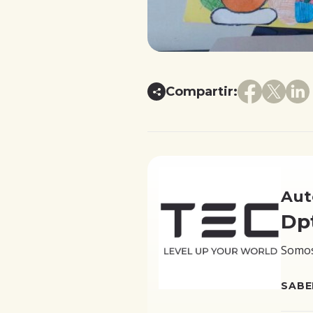
Compartir:
Aut
Dp
Somos 
SABE