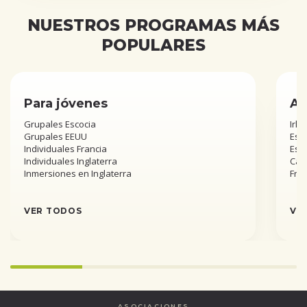
NUESTROS PROGRAMAS MÁS
POPULARES
Para jóvenes
Añ
Grupales Escocia
Irla
Grupales EEUU
Esta
Individuales Francia
Est
Individuales Inglaterra
Can
Inmersiones en Inglaterra
Fra
VER TODOS
VE
Infinity%
completed
ASOCIACIONES