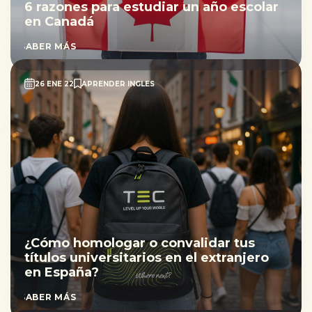
6 razones para estudiar un año escolar
en Canadá
SABER MÁS
26 ENE 22
APRENDER INGLES
¿Cómo homologar o convalidar tus
títulos universitarios en el extranjero
en España?
SABER MÁS