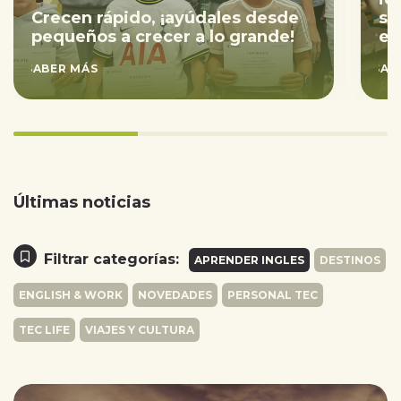
Crecen rápido, ¡ayúdales desde
sa
pequeños a crecer a lo grande!
ex
SABER MÁS
SAB
33.333333333333336%
completed
Últimas noticias
Filtrar categorías:
APRENDER INGLES
DESTINOS
ENGLISH & WORK
NOVEDADES
PERSONAL TEC
TEC LIFE
VIAJES Y CULTURA