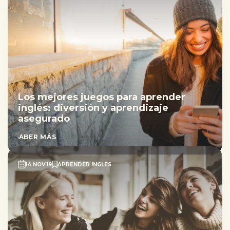
Los mejores juegos para aprender
inglés: diversión y aprendizaje
asegurado
SABER MÁS
14 NOV 19
APRENDER INGLES