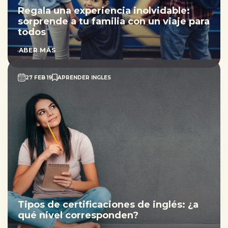
Regala una experiencia inolvidable:
sorprende a tu familia con un viaje para
todos
SABER MÁS
27 FEB 19
APRENDER INGLES
Tipos de certificaciones de inglés: ¿a
qué nivel corresponden?