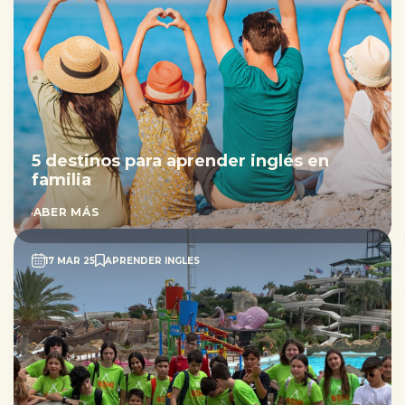
5 destinos para aprender inglés en
familia
SABER MÁS
17 MAR 25
APRENDER INGLES