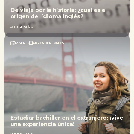
De viaje por la historia: ¿cuál es el
origen del idioma inglés?
SABER MÁS
12 SEP 19
APRENDER INGLES
Estudiar bachiller en el extranjero: ¡vive
una experiencia única!