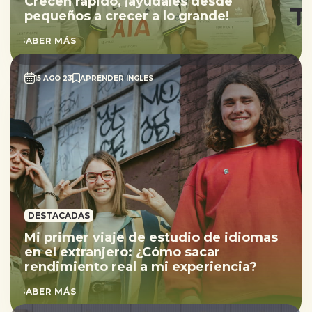
Crecen rápido, ¡ayúdales desde
pequeños a crecer a lo grande!
SABER MÁS
15 AGO 23
APRENDER INGLES
DESTACADAS
Mi primer viaje de estudio de idiomas
en el extranjero: ¿Cómo sacar
rendimiento real a mi experiencia?
SABER MÁS