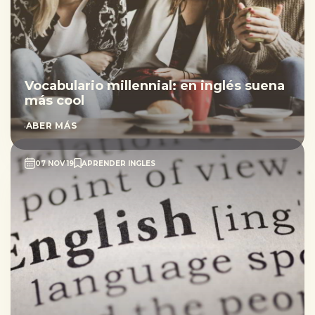
Vocabulario millennial: en inglés suena
más cool
SABER MÁS
07 NOV 19
APRENDER INGLES