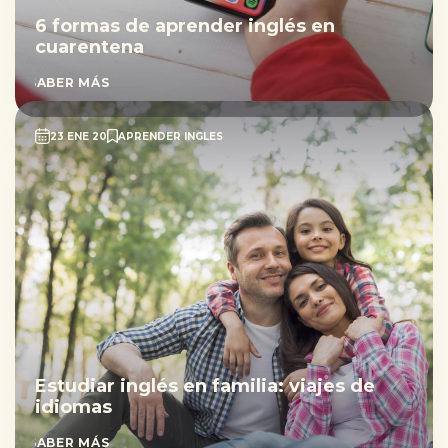
6 formas de aprender inglés en
cuarentena
SABER MÁS
23 ENE 20
APRENDER INGLES
Estudiar inglés en familia: viajes de
idiomas
SABER MÁS