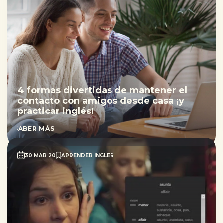
4 formas divertidas de mantener el
contacto con amigos desde casa ¡y
practicar inglés!
SABER MÁS
30 MAR 20
APRENDER INGLES