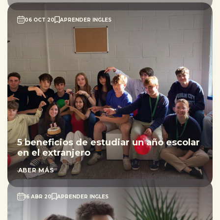
06 OCT 20
APRENDER INGLES
5 beneficios de estudiar un año escolar
en el extranjero
SABER MÁS
16 ABR 20
APRENDER INGLES