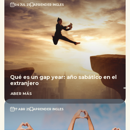
04 JUL 25
APRENDER INGLES
Qué es un gap year: año sabático en el
extranjero
SABER MÁS
17 ABR 25
APRENDER INGLES