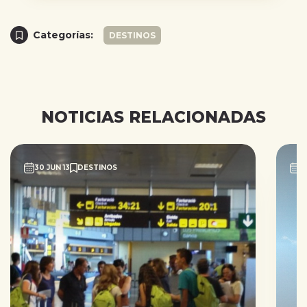
Categorías:
DESTINOS
NOTICIAS RELACIONADAS
30 JUN 13
DESTINOS
2