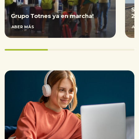
Sa
Grupo Totnes ya en marcha!
20
SABER MÁS
SAB
33.333333333333336%
completed