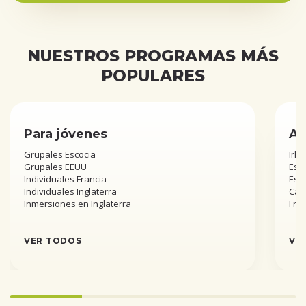
NUESTROS PROGRAMAS MÁS
POPULARES
Para jóvenes
Añ
Grupales Escocia
Irla
Grupales EEUU
Esta
Individuales Francia
Est
Individuales Inglaterra
Can
Inmersiones en Inglaterra
Fra
VER TODOS
VE
Infinity%