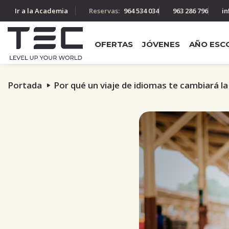
Ir a la Academia
Reservas:
964 534 034
963 286 796
in
OFERTAS
JÓVENES
AÑO ESC
Portada
Por qué un viaje de idiomas te cambiará l