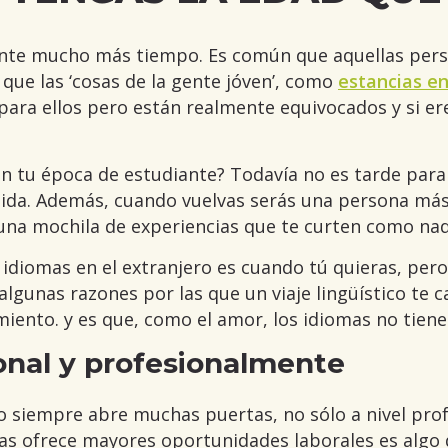
rante mucho más tiempo. Es común que aquellas per
 que las ‘cosas de la gente jóven’, como
estancias en
 para ellos pero están realmente equivocados y si er
n tu época de estudiante? Todavía no es tarde para
pida. Además, cuando vuelvas serás una persona má
una mochila de experiencias que te curten como nad
diomas en el extranjero es cuando tú quieras, pero
lgunas razones por las que un viaje lingüístico te c
miento. y es que, como el amor, los idiomas no tien
onal y profesionalmente
o siempre abre muchas puertas, no sólo a nivel pro
mas ofrece mayores oportunidades laborales es alg