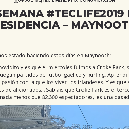
08 JUL 19
TEC LIFE
DPTO. COMUNICACIÓN
SEMANA #TECLIFE2019 
ESIDENCIA – MAYNOO
os estado haciendo estos días en Maynooth:
movidito y es que el miércoles fuimos a Croke Park, 
 juegan partidos de fútbol gaélico y hurling. Aprend
 pasión con la que los viven los irlandeses. Y es q
es de aficionados. ¿Sabíais que Croke Park es el ter
nada menos que 82.300 espectadores, ¡es una pasad