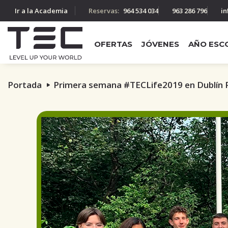
Ir a la Academia
Reservas:
964 534 034
963 286 796
in
OFERTAS
JÓVENES
AÑO ESC
Portada
Primera semana #TECLife2019 en Dublín 