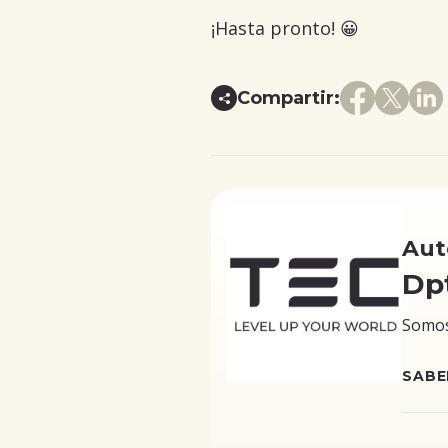
¡Hasta pronto! 😀
Compartir:
Aut
Dp
Somos 
SABE