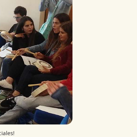
iales!