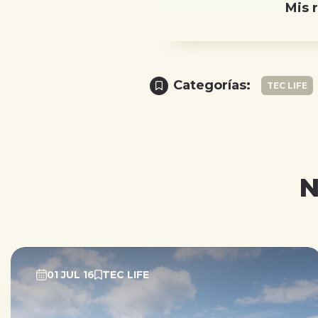
Mis 
Categorías:
TEC LIFE
N
01 JUL 16
TEC LIFE