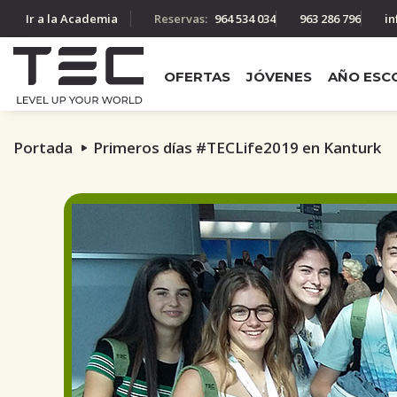
Ir a la Academia
Reservas:
964 534 034
963 286 796
in
OFERTAS
JÓVENES
AÑO ESC
Portada
Primeros días #TECLife2019 en Kanturk