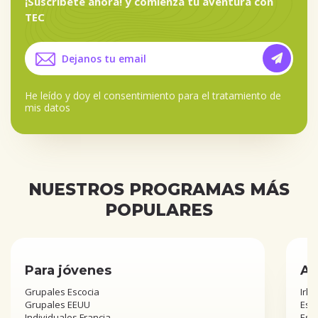
¡Suscríbete ahora! y comienza tu aventura con
TEC
He leído y doy el
consentimiento para el tratamiento de
mis datos
NUESTROS PROGRAMAS MÁS
POPULARES
Para jóvenes
Añ
Grupales Escocia
Irla
Grupales EEUU
Esta
Individuales Francia
Est