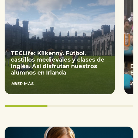
TECLife: Kilkenny. Fútbol,
castillos medievales y clases de
inglés. Así disfrutan nuestros
DE
alumnos en Irlanda
EL
SABER MÁS
SAB
33.333333333333336%
completed