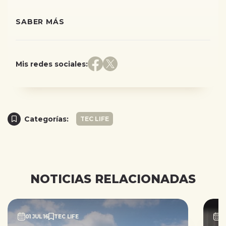
SABER MÁS
Mis redes sociales:
Categorías:
TEC LIFE
NOTICIAS RELACIONADAS
01 JUL 16
TEC LIFE
0