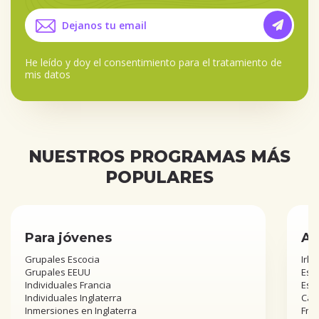
He leído y doy el
consentimiento para el tratamiento de
mis datos
NUESTROS PROGRAMAS MÁS
POPULARES
Para jóvenes
Añ
Grupales Escocia
Irla
Grupales EEUU
Esta
Individuales Francia
Est
Individuales Inglaterra
Can
Inmersiones en Inglaterra
Fra