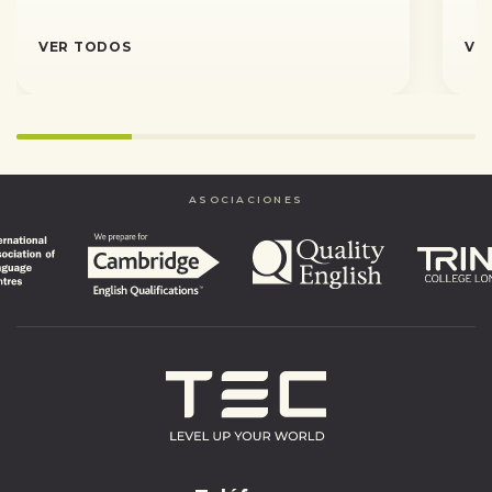
VER TODOS
VE
Infinity%
completed
ASOCIACIONES