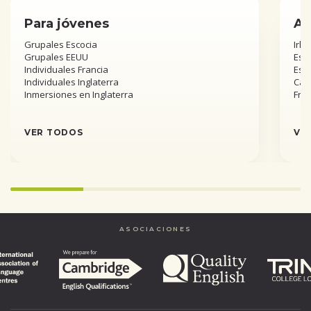
Para jóvenes
Añ
Grupales Escocia
Irla
Grupales EEUU
Esta
Individuales Francia
Est
Individuales Inglaterra
Can
Inmersiones en Inglaterra
Fra
VER TODOS
VE
25%
completed
ASOCIACIONES