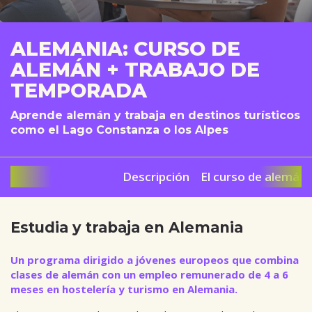
ALEMANIA: CURSO DE
ALEMÁN + TRABAJO DE
TEMPORADA
Aprende alemán y trabaja en destinos turísticos
como el Lago Constanza o los Alpes
Descripción
El curso de alemán
Estudia y trabaja en Alemania
Un programa dirigido a jóvenes europeos que combina
clases de alemán con un empleo remunerado de 4 a 6
meses en hostelería y turismo en Alemania.