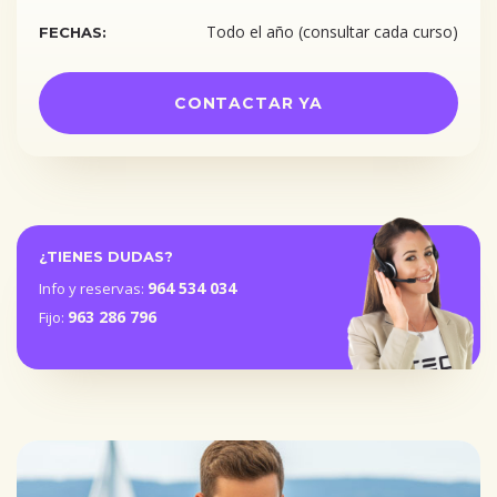
Todo el año (consultar cada curso)
FECHAS:
CONTACTAR YA
¿TIENES DUDAS?
964 534 034
Info y reservas:
963 286 796
Fijo: