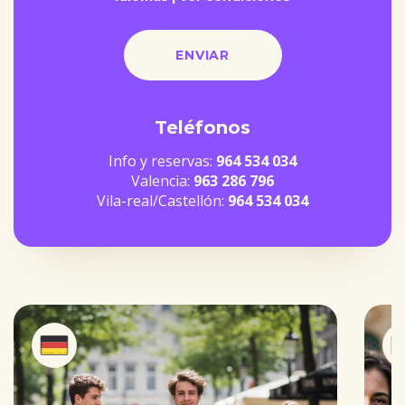
Teléfonos
Info y reservas:
964 534 034
Valencia:
963 286 796
Vila-real/Castellón:
964 534 034