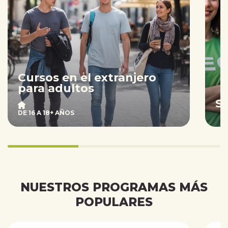
Cursos en el extranjero
para adultos
S
DE 16 A 18+ AÑOS
33.333333333333336%
completed
NUESTROS PROGRAMAS MÁS
POPULARES