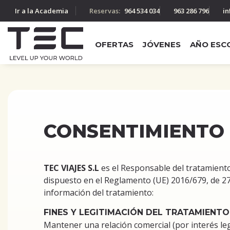
Ir a la Academia
Reservas:
964 534 034
963 286 796
in
OFERTAS
JÓVENES
AÑO ESC
CONSENTIMIENTO 
TEC VIAJES S.L
es el Responsable del tratamiento
dispuesto en el Reglamento (UE) 2016/679, de 27 d
información del tratamiento:
FINES Y LEGITIMACIÓN DEL TRATAMIENTO
Mantener una relación comercial (por interés leg