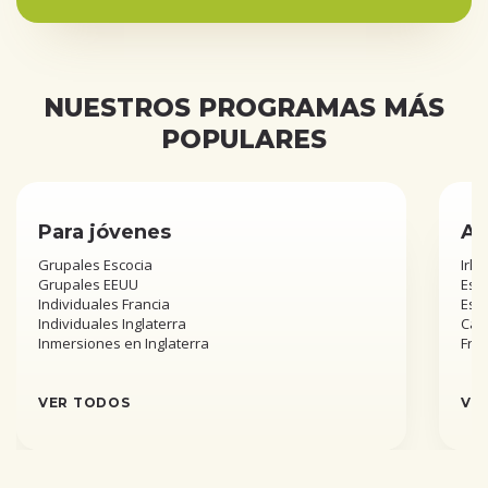
NUESTROS PROGRAMAS MÁS
POPULARES
Para jóvenes
Añ
Grupales Escocia
Irla
Grupales EEUU
Esta
Individuales Francia
Est
Individuales Inglaterra
Can
Inmersiones en Inglaterra
Fra
VER TODOS
VE