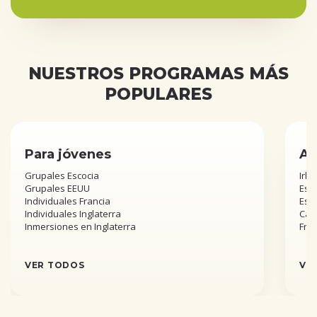
NUESTROS PROGRAMAS MÁS
POPULARES
Para jóvenes
Añ
Grupales Escocia
Irla
Grupales EEUU
Esta
Individuales Francia
Est
Individuales Inglaterra
Can
Inmersiones en Inglaterra
Fra
VER TODOS
VE