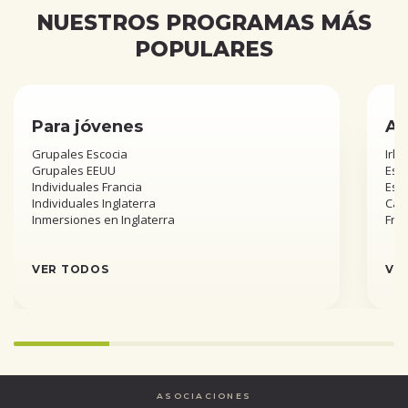
NUESTROS PROGRAMAS MÁS
POPULARES
Para jóvenes
Añ
Grupales Escocia
Irla
Grupales EEUU
Esta
Individuales Francia
Est
Individuales Inglaterra
Can
Inmersiones en Inglaterra
Fra
VER TODOS
VE
Infinity%
completed
ASOCIACIONES