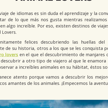
viaje de idiomas es sin duda el aprendizaje y la con
ar de lo que más nos gusta mientras realizamos e
 en algo increíble. Por eso, existen destinos de viaj
l Lovers.
initamente felices descubriendo las huellas de
te de su historia, otros a los que se les conquista 
ro lovers
en el que el descubrimiento de manjares cu
escubrir a otro tipo de viajero al que le enamora la
observar a increíbles animales en su hábitat, éstos s
manece atento porque vamos a descubrir los mejo
icos amantes de los animales. ¡Empecemos la aventu