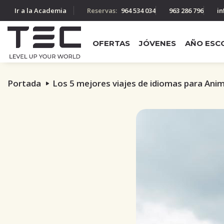
Ir a la Academia
Reservas:
964 534 034
963 286 796
in
OFERTAS
JÓVENES
AÑO ESC
Portada
Los 5 mejores viajes de idiomas para Ani